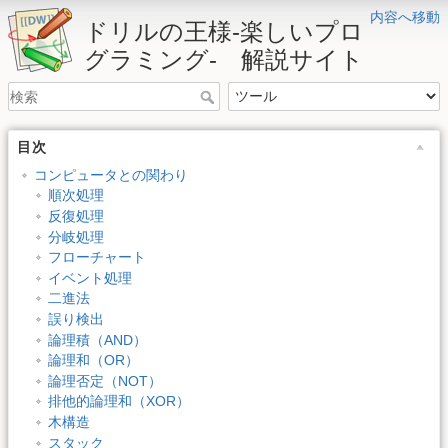
内容へ移動
ドリルの王様-楽しいプロ
グラミング- 解説サイト
目次
コンピュータとの関わり
順次処理
反復処理
分岐処理
フローチャート
イベント処理
二進法
誤り検出
論理積（AND）
論理和（OR）
論理否定（NOT）
排他的論理和（XOR）
木構造
スタック